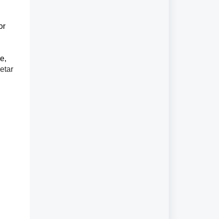
or
e,
etar